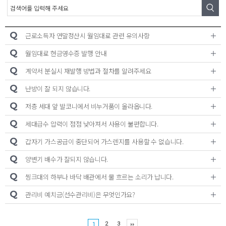
A/S신청
온라인 문의
Q
근로소득자 연말정산시 월임대료 관련 유의사항
대기자접수
Q
월임대료 현금영수증 발행 안내
Q
계약서 분실시 재발행 방법과 절차를 알려주세요
Q
난방이 잘 되지 않습니다.
Q
저층 세대 앞 발코니에서 비누거품이 올라옵니다.
Q
세대급수 압력이 점점 낮아져서 사용이 불편합니다.
Q
갑자기 가스공급이 중단되어 가스렌지를 사용할 수 없습니다.
Q
양변기 배수가 잘되지 않습니다.
Q
씽크대의 하부나 바닥 배관에서 물 흐르는 소리가 납니다.
Q
관리비 예치금(선수관리비)은 무엇인가요?
2
3
1