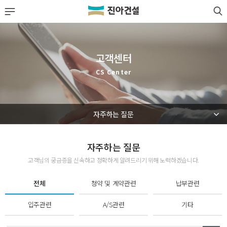
LOGIN
JOIN
회사소개
고객센터
사업실적
CS Center
분양정보
자주하는 질문
공사·입주 단지
고객센터
자주하는 질문
고객님의 궁금증을 신속하고 정확하게 알려드리기 위해 노력하겠습니다.
고객센터 안내
전체
청약 및 계약관련
납부관련
공지사항
리채소식
입주관련
A/S관련
기타
자주하는 질문