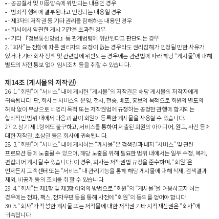
• - 공공질서 및 미풍양속에 위반되는 내용인 경우
• - 범죄적 행위에 결부된다고 인정되는 내용일 경우
• - 제3자의 저작권 등 기타 권리를 침해하는 내용인 경우
• - 회사에서 약관한 게시 기간을 초과한 경우
• - 기타 『정보통신망법』등 관계법령에 위반된다고 판단되는 경우
2. “회사”는 전항에 따른 권리자의 요청이 없는 경우라도 권리침해가 인정될 만한 사유가
있거나 기타 회사 정책 및 관련법에 위반되는 경우에는 관련법에 따라 해당 “게시물”에 대해
별도의 사전 통보 없이 임시조치 등을 취할 수 있습니다.
제14조 (게시물의 저작권)
26. 1. “회원”이 “서비스” 내에 게시한 “게시물”의 저작권은 해당 게시물의 저작자에게
귀속됩니다. 단, 회사는 서비스의 운영, 전시, 전송, 배포, 홍보의 목적으로 회원의 별도의
허락 없이 무상으로 비영리 목적 또는 저작권법에 규정하는 공정한 관행에 합치되는
합리적인 범위 내에서 다음과 같이 회원이 등록한 게시물을 사용할 수 있습니다.
27. 2. 상기 제 1항에도 불구하고, 서비스를 통하여 제출된 회원의 아이디어, 원고, 사진 등에
대한 저작권, 초상권 등은 회사에 귀속됩니다.
28. 3. “회원”이 “서비스” 내에 게시하는 “게시물”은 검색결과 내지 “서비스” 및 관련
프로모션 등에 노출될 수 있으며, 해당 노출을 위해 필요한 범위 내에서는 일부 수정, 복제,
편집되어 게시될 수 있습니다. 이 경우, 회사는 저작권법 규정을 준수하며, “회원”은
언제든지 고객센터 또는 “서비스” 내 관리기능을 통해 해당 게시물에 대해 삭제, 검색결과
제외, 비공개 등의 조치를 취 할 수 있습니다.
29. 4. “회사”는 제1항 및 제3항 이외의 방법으로 “회원”의 “게시물”을 이용하고자 하는
경우에는 전화, 팩스, 전자우편 등을 통해 사전에 “회원”의 동의를 얻어야 합니다.
30. 5. “회사”가 작성한 게시물 또는 저작물에 대한 저작권 기타 지적재산권은 “회사”에
귀속합니다.