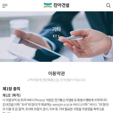
LOGIN
JOIN
회사소개
기타
사업실적
ETC
분양정보
공사·입주 단지
고객센터
이용약관
고객 마음에 안성맞춤인 집, 진아건설이 짓습니다.
제1장 총칙
제1조 (목적)
이 회원규칙 및 프라이버시(Privacy) 약관은 전기통신사업법 및 동법시행령에 의하여 (주)
진아건설(이하 "회사"라 한다)가 제공하는 www.jin-a.co.kr 서비스(이하 "서비스 "라 한다)
의 이용 조건, 절차, 회사와 회원의 권리, 의무 등 기타 필요한 사항을 약관함을 목적으로