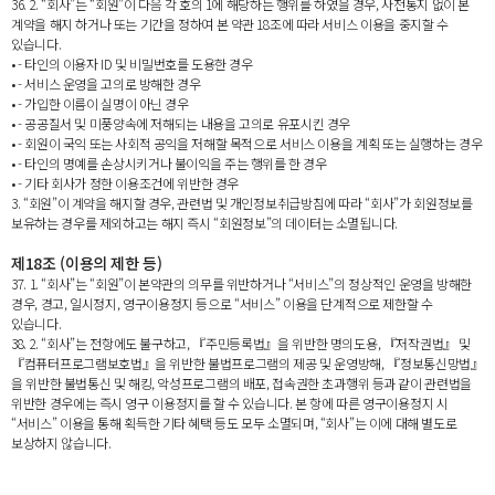
36. 2. “회사”는 “회원”이 다음 각 호의 1에 해당하는 행위를 하였을 경우, 사전통지 없이 본
계약을 해지 하거나 또는 기간을 정하여 본 약관 18조에 따라 서비스 이용을 중지할 수
있습니다.
• - 타인의 이용자 ID 및 비밀번호를 도용한 경우
• - 서비스 운영을 고의로 방해한 경우
• - 가입한 이름이 실명이 아닌 경우
• - 공공질서 및 미풍양속에 저해되는 내용을 고의로 유포시킨 경우
• - 회원이 국익 또는 사회적 공익을 저해할 목적으로 서비스 이용을 계획 또는 실행하는 경우
• - 타인의 명예를 손상시키거나 불이익을 주는 행위를 한 경우
• - 기타 회사가 정한 이용조건에 위반한 경우
3. “회원”이 계약을 해지할 경우, 관련법 및 개인정보취급방침에 따라 “회사”가 회원정보를
보유하는 경우를 제외하고는 해지 즉시 “회원정보”의 데이터는 소멸됩니다.
제18조 (이용의 제한 등)
37. 1. “회사”는 “회원”이 본약관의 의무를 위반하거나 “서비스”의 정상적인 운영을 방해한
경우, 경고, 일시정지, 영구이용정지 등으로 “서비스” 이용을 단계적으로 제한할 수
있습니다.
38. 2. “회사”는 전항에도 불구하고, 『주민등록법』을 위반한 명의도용, 『저작권법』 및
『컴퓨터프로그램보호법』을 위반한 불법프로그램의 제공 및 운영방해, 『정보통신망법』
을 위반한 불법통신 및 해킹, 악성프로그램의 배포, 접속권한 초과행위 등과 같이 관련법을
위반한 경우에는 즉시 영구 이용정지를 할 수 있습니다. 본 항에 따른 영구이용정지 시
“서비스” 이용을 통해 획득한 기타 혜택 등도 모두 소멸되며, “회사”는 이에 대해 별도로
보상하지 않습니다.