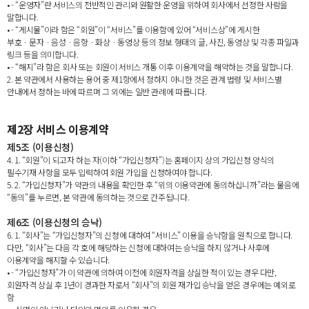
• - “운영자”란 서비스의 전반적인 관리와 원활한 운영을 위하여 회사에서 선정한 사람을
말합니다.
• - “게시물”이라 함은 “회원”이 “서비스”를 이용함에 있어 “서비스상”에 게시한
부호ㆍ문자ㆍ음성ㆍ음향ㆍ화상ㆍ동영상 등의 정보 형태의 글, 사진, 동영상 및 각종 파일과
링크 등을 의미합니다.
• - “해지”라 함은 회사 또는 회원이 서비스 개통 이후 이용계약을 해약하는 것을 말합니다.
2. 본 약관에서 사용하는 용어 중 제1항에서 정하지 아니한 것은 관계 법령 및 서비스별
안내에서 정하는 바에 따르며 그 외에는 일반 관례에 따릅니다.
제2장 서비스 이용계약
제5조 (이용신청)
4. 1. “회원”이 되고자 하는 자(이하 “가입신청자”)는 홈페이지 상의 가입신청 양식의
필수기재 사항을 모두 입력하여 회원 가입을 신청하여야 합니다.
5. 2. “가입신청자”가 약관의 내용을 확인한 후 “위의 이용약관에 동의하십니까”라는 물음에
“동의”를 누르면, 본 약관에 동의하는 것으로 간주됩니다.
제6조 (이용신청의 승낙)
6. 1. “회사”는 “가입신청자”의 신청에 대하여 “서비스” 이용을 승낙함을 원칙으로 합니다.
다만, “회사”는 다음 각 호에 해당하는 신청에 대하여는 승낙을 하지 않거나 사후에
이용계약을 해지할 수 있습니다.
• - “가입신청자”가 이 약관에 의하여 이전에 회원자격을 상실한 적이 있는 경우 다만,
회원자격 상실 후 1년이 경과한 자로서 “회사”의 회원 재가입 승낙을 얻은 경우에는 예외로
함