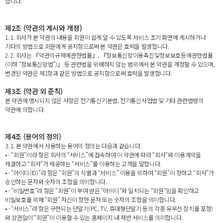
합니다.
제2조 (약관의 게시와 개정)
1. 1. 회사가 본 약관의 내용을 회원이 쉽게 알 수 있도록 서비스 초기 화면에 게시하거나
기타의 방법으로 회원에게 공지함으로써 본 약관은 효력을 발생합니다.
2. 2. 회사는 『약관의규제에관한법률』, 『정보통신망이용촉진및정보보호등에관한법률
(이하 “정보통신망법”)』 등 관련법을 위배하지 않는 범위에서 본 약관을 개정할 수 있으며,
변경된 약관은 제1항과 같은 방법으로 공지함으로써 효력을 발생합니다.
제3조 (약관 외 준칙)
본 약관에 명시되지 않은 사항은 전기통신기본법, 전기통신사업법 및 기타 관련법령의
약관에 의합니다.
제4조 (용어의 정의)
3. 1. 본 약관에서 사용하는 용어의 정의는 다음과 같습니다.
• - “회원”이라 함은 회사의 “서비스”에 접속하여 이 약관에 따라 “회사”와 이용계약을
체결하고 “회사”가 제공하는 “서비스”를 이용하는 고객을 말합니다.
• - “아이디(ID)”라 함은 “회원”의 식별과 “서비스” 이용을 위하여 “회원”이 정하고 “회사”가
승인하는 문자와 숫자의 조합을 의미합니다.
• - “비밀번호”라 함은 “회원”이 부여 받은 “아이디”와 일치되는 “회원”임을 확인하고
비밀보호를 위해 “회원” 자신이 정한 문자 또는 숫자의 조합을 의미합니다.
• - “서비스”라 함은 구현되는 단말기(PC, TV, 휴대형단말기 등의 각종 유무선 장치를 포함)
와 상관없이 “회원”이 이용할 수 있는 홈페이지 내 제반 서비스를 의미합니다.