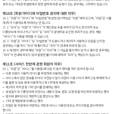
경우 또는 기타관계 법령에서 정한 절차에 따른 요청이 있는 경우에는 그러하지 않습니다.
제10조 (회원 아이디와 비밀번호 관리에 대한 의무)
16. 1. “회원”의 “아이디”와 “비밀번호”에 관한 관리책임은 “회원”에게 있으며, “회원”은 이를
제3자가 이용하도록 하여서는 안 됩니다.
17. 2. “회사”는 “회원”의 “아이디”가 개인정보 유출 우려가 있거나, 반사회적 또는
미풍양속에 어긋나거나 “회사” 및 “회사”의 운영자로 오인한 우려가 있는 경우, 해당
“아이디”의 이용을 제한할 수 있습니다.
18. 3. “회원”은 “아이디” 및 “비밀번호”가 도용되거나 제3자가 사용하고 있음을 인지한
경우에는 이를 즉시 “회사”에 통지하고 “회사”의 안내에 따라야 합니다.
19. 4. 제3항의 경우에 해당 “회원”이 “회사”에 그 사실을 통지하지 않거나, 통지한 경우에도
“회사”의 안내에 따르지 않아 발생한 불이익에 대하여 “회사”는 책임지지 않습니다.
제11조 (서비스 전반에 관한 회원의 의무)
20. 1. “회원”은 “서비스”를 이용할 때 다음 각 호의 행위를 하지 않아야 합니다.
• - 다른 회원의 이용자 아이디를 부정하게 사용하는 행위
• - 서비스에서 얻은 정보를 회사의 사전승낙 없이 회원의 이용 이외의 목적으로 복제하거나
이를 출판 및 방송 등에 사용하거나 제 3 자에게 제공하는 행위
• - 제3자의 저작권 등 기타 권리를 침해하는 행위
• - 공공질서 및 미풍양속에 위반되는 내용의 정보, 문장, 도형 등을 타인에게 유포하는 행위
• - 범죄와 결부된다고 객관적으로 판단되는 행위
• - 기타 관계법령에 위배되는 행위
2. 회원은 본 약관에서 약관하는 사항과 서비스 이용안내 또는 주의사항을 준수하여야
합니다.