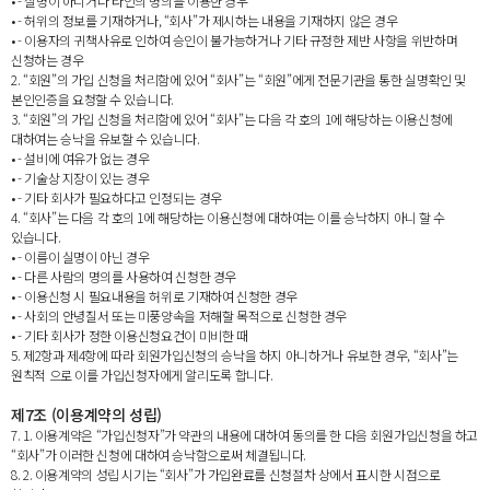
• - 실명이 아니거나 타인의 명의를 이용한 경우
• - 허위의 정보를 기재하거나, “회사”가 제시하는 내용을 기재하지 않은 경우
• - 이용자의 귀책사유로 인하여 승인이 불가능하거나 기타 규정한 제반 사항을 위반하며
신청하는 경우
2. “회원”의 가입 신청을 처리함에 있어 “회사”는 “회원”에게 전문기관을 통한 실명확인 및
본인인증을 요청할 수 있습니다.
3. “회원”의 가입 신청을 처리함에 있어 “회사”는 다음 각 호의 1에 해당하는 이용신청에
대하여는 승낙을 유보할 수 있습니다.
• - 설비에 여유가 없는 경우
• - 기술상 지장이 있는 경우
• - 기타 회사가 필요하다고 인정되는 경우
4. “회사”는 다음 각 호의 1에 해당하는 이용신청에 대하여는 이를 승낙하지 아니 할 수
있습니다.
• - 이름이 실명이 아닌 경우
• - 다른 사람의 명의를 사용하여 신청한 경우
• - 이용신청 시 필요내용을 허위로 기재하여 신청한 경우
• - 사회의 안녕질서 또는 미풍양속을 저해할 목적으로 신청한 경우
• - 기타 회사가 정한 이용신청요건이 미비한 때
5. 제2항과 제4항에 따라 회원가입신청의 승낙을 하지 아니하거나 유보한 경우, “회사”는
원칙적 으로 이를 가입신청자에게 알리도록 합니다.
제7조 (이용계약의 성립)
7. 1. 이용계약은 “가입신청자”가 약관의 내용에 대하여 동의를 한 다음 회원가입신청을 하고
“회사”가 이러한 신청에 대하여 승낙함으로써 체결됩니다.
8. 2. 이용계약의 성립 시기는 “회사”가 가입완료를 신청절차 상에서 표시한 시점으로