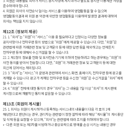
3. 회원은 내용별로 회사가 서비스 공지사항에 게시하거나 별도로 공지한 이용제한 사항을
준수하여야 합니다.
4. 회원은 회사의 사전승낙 없이는 서비스를 이용하여 영업활동을 할 수 없으며
영업활동의결과 와 회원 본 약관에 위반한 영업활동을 이용하여 발생한 결과에 대하여
회사는 책임을 지지 않습니다.
제12조 (정보의 제공)
21. 1. “회사”는 “회원”이 “서비스” 이용 중 필요하다고 인정되는 다양한 정보를
공지사항이나 전자우편 등의 방법으로 “회원”에게 제공할 수 있습니다. 다만, “회원”은
관련법에 따른 거래관련 정보 및 고객문의 등에 대한 답변 등을 제외하고는 언제든지
전자우편 등에 대해서 수신거절을 할 수 있습니다.
22. 2. 제1항의 정보를 전화 및 모사전송기기에 의하여 전송하려고 하는경우에는 “회원”의
사전 동의를 받아서 전송합니다. 다만, “회원”의 거래관련 정보 및 고객문의 등에 대한
회신에 있어서는 제외됩니다.
23. 3. “회사”는 “서비스”의 운영과 관련하여 서비스 화면, 홈페이지, 전자우편 등에 광고를
게재할 수 있습니다. 광고가 게재된 전자우편 등을 수신한 “회원”은 수신거절을 “회사”에게
할 수 있습니다.
24. 4. “회원” 전체에 대한 통지의 경우 “회사”는 그 내용을 7일 이상 “회사”의 게시판에
게시함으로써 개별적인 통지에 갈음할 수 있습니다.
제13조 (회원의 게시물)
25. 1. 회사는 회원이 게시하거나 등록하는 서비스내의 내용물이 다음 각 호의 1에
해당한다고 판단되는 경우, 권리자는 관련법이 정한 절차에 따라 해당 “게시물”의 게시중단
및 삭제 등을 요청할 수 있으며, “회사”는 관련법에 따라 조치를 취하여야 합니다.
• - 다른 회원 또는 제3자를 비방하거나 중상모략으로 명예를 손상 시키는 내용인 경우