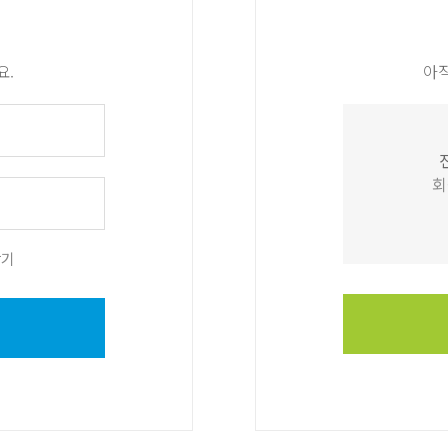
요.
아
회
찾기