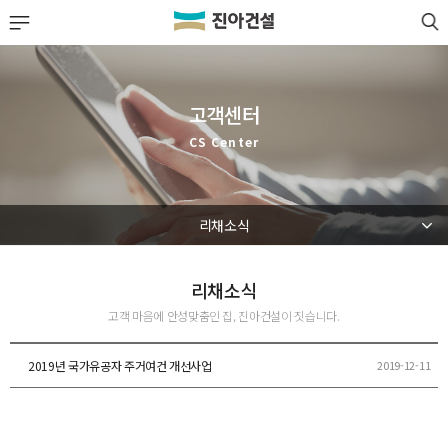
LOGIN
JOIN
회사소개
고객센터
사업실적
CS Center
분양정보
리채소식
공사·입주 단지
고객센터
리채소식
고객 마음에 안성맞춤인 집, 진아건설이 짓습니다.
고객센터 안내
공지사항
2019년 국가유공자 주거여건 개선사업
2019-12-11
리채소식
자주하는 질문