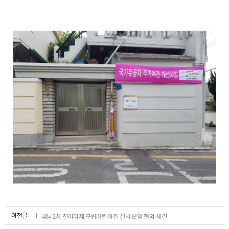
A/S신청
온라인 문의
대기자접수
이전글
내남2차 진아리채 구립어린이집 설치 운영 협약 체결